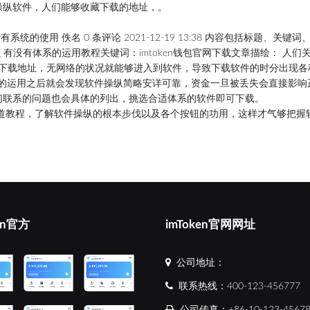
操纵软件，人们能够收藏下载的地址，。
。
没
有系统
的
使用
佚名 0 条评论 2021-12-19 13:38 内容包括标题、关键
么 有没有体系的运用教程关键词：imtoken钱包官网下载文章描绘： 人们
规的下载地址，无网络的状况就能够进入到软件，导致下载软件的时分出现
恒久的运用之后就会发现软件操纵简略安详可靠，资金一旦被丢失会直接影响
们联系的问题也会具体的列出，挑选合适体系的软件即可下载。
道教程，了解软件操纵的根本步伐以及各个按钮的功用，这样才气够把握
en官方
imToken官网网址
公司地址：
联系热线：400-123-456777
公司传真：+86-10-123-4567