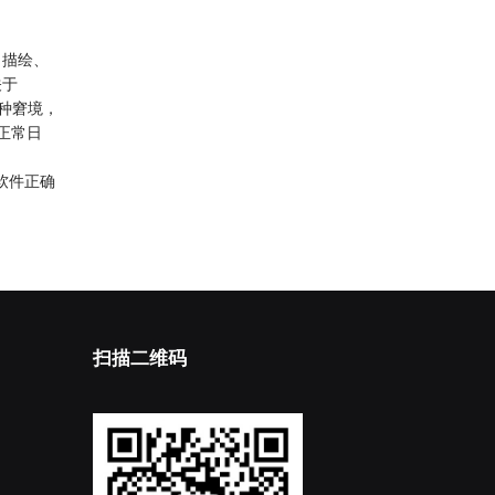
词、描绘、
关于
各种窘境，
正常日
软件正确
扫描二维码
8