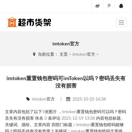
imtoken官方
当前位置：
主页
>
imtoken官方
>
imtoken重置钱包密码可imToken以吗？密码丢失有
没有损害
imtoken官方
|
2025-10-20 16:38
文章内容包括了以下1张图片 ，imtoken重置钱包密码可以吗？密码
丢失有没有损害 佚名 0 条评论 2021-12-19 13:38 内容包括标题、
关键词、描绘、文章内容 四部门标题：imtoken重置钱包暗码能够
吗？暗码丢掉有没有危害？关键词：imtoken重置钱包暗码文章描