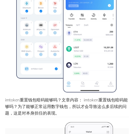
imtoken重置钱包暗码能够吗？文章内容： imtoken重置钱包暗码能
够吗？为了能够正常运用数字钱包，所以才会导致这么多后续的问
题，这是对本身担任的表现。