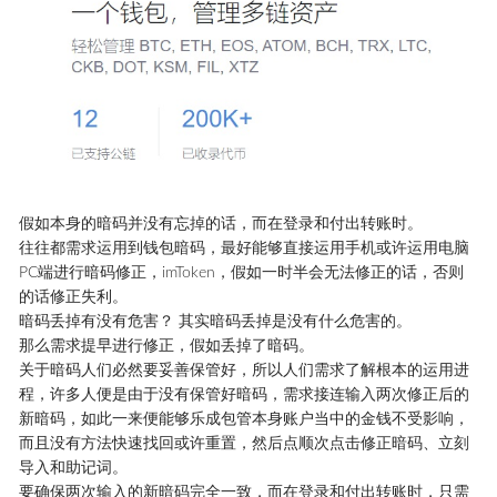
假如本身的暗码并没有忘掉的话，而在登录和付出转账时。
往往都需求运用到钱包暗码，最好能够直接运用手机或许运用电脑
PC端进行暗码修正，imToken，假如一时半会无法修正的话，否则
的话修正失利。
暗码丢掉有没有危害？ 其实暗码丢掉是没有什么危害的。
那么需求提早进行修正，假如丢掉了暗码。
关于暗码人们必然要妥善保管好，所以人们需求了解根本的运用进
程，许多人便是由于没有保管好暗码，需求接连输入两次修正后的
新暗码，如此一来便能够乐成包管本身账户当中的金钱不受影响，
而且没有方法快速找回或许重置，然后点顺次点击修正暗码、立刻
导入和助记词。
要确保两次输入的新暗码完全一致，而在登录和付出转账时，只需