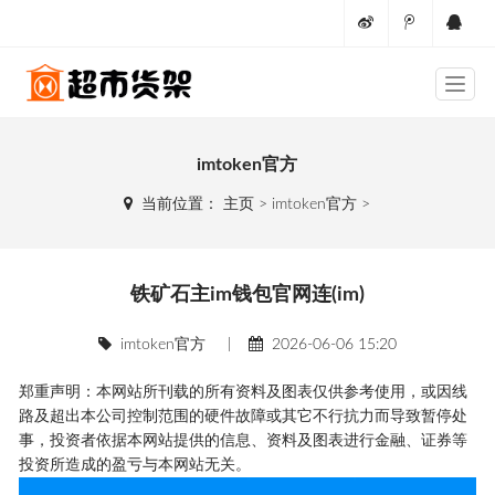
imtoken官方
当前位置：
主页
>
imtoken官方
>
铁矿石主im钱包官网连(im)
imtoken官方
|
2026-06-06 15:20
郑重声明：本网站所刊载的所有资料及图表仅供参考使用，或因线
路及超出本公司控制范围的硬件故障或其它不行抗力而导致暂停处
事，投资者依据本网站提供的信息、资料及图表进行金融、证券等
投资所造成的盈亏与本网站无关。