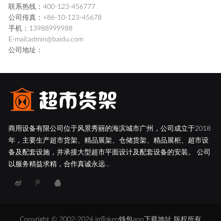
联系热线：400-123-456777
公司传真：+86-10-123-45678
手机：13988999988
E-mail:admin@baidu.com
公司地址：
商用设备有限公司位于风景秀丽的海滨城市广州，公司成立于2018
年，主要生产超市货架、精品展架、仓储货架、精品展柜、超市设
备及配套设施，并承接大型超市平面设计及配套设备的安装。 公司
以服务精益求精，合作真诚永远...
Copyright © 2002-2024 imToken钱包app下载地址 版权所有