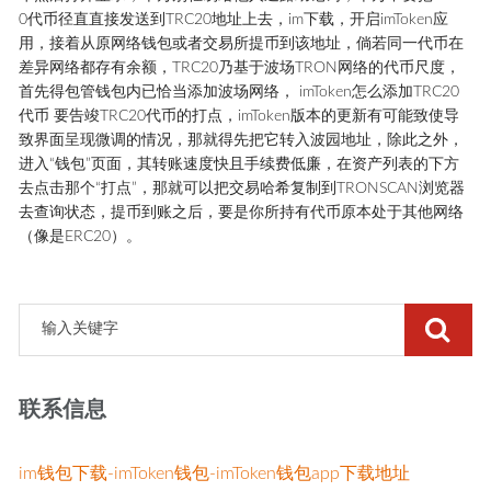
0代币径直直接发送到TRC20地址上去，im下载，开启imToken应
用，接着从原网络钱包或者交易所提币到该地址，倘若同一代币在
差异网络都存有余额，TRC20乃基于波场TRON网络的代币尺度，
首先得包管钱包内已恰当添加波场网络， imToken怎么添加TRC20
代币 要告竣TRC20代币的打点，imToken版本的更新有可能致使导
致界面呈现微调的情况，那就得先把它转入波园地址，除此之外，
进入“钱包”页面，其转账速度快且手续费低廉，在资产列表的下方
去点击那个“打点”，那就可以把交易哈希复制到TRONSCAN浏览器
去查询状态，提币到账之后，要是你所持有代币原本处于其他网络
（像是ERC20）。
联系信息
im钱包下载-imToken钱包-imToken钱包app下载地址