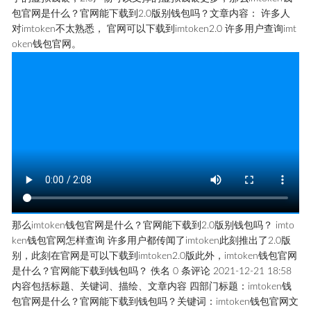
包官网是什么？官网能下载到2.0版别钱包吗？文章内容： 许多人
对imtoken不太熟悉， 官网可以下载到imtoken2.0 许多用户查询imt
oken钱包官网。
那么imtoken钱包官网是什么？官网能下载到2.0版别钱包吗？ imto
ken钱包官网怎样查询 许多用户都传闻了imtoken此刻推出了2.0版
别，此刻在官网是可以下载到imtoken2.0版此外，imtoken钱包官网
是什么？官网能下载到钱包吗？ 佚名 0 条评论 2021-12-21 18:58
内容包括标题、关键词、描绘、文章内容 四部门标题：imtoken钱
包官网是什么？官网能下载到钱包吗？关键词：imtoken钱包官网文