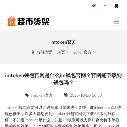
imtoken官方
当前位置：
主页
>
imtoken官方
>
imtoken钱包官网是什么im钱包官网？官网能下载到
钱包吗？
imtoken官方
|
2025-10-20 16:38
imtoken钱包
官网可以经过搜索引擎来进行查找，此刻imtoken2.0也
现已推出，许多人都想要到
imtoken钱包
官网去下载2.0版此外软
件，不知道imtoken是什么，并且2.0版别可以支撑贮存比特币等抢
手的虚拟钱银，2.0产物可以支撑的虚拟钱银更多，那么imtoken钱